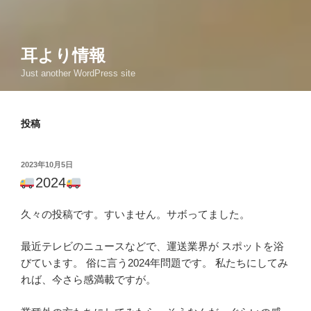
耳より情報
Just another WordPress site
投稿
投
2023年10月5日
稿
2024
日:
久々の投稿です。すいません。サボってました。
最近テレビのニュースなどで、運送業界が スポットを浴
びています。 俗に言う2024年問題です。 私たちにしてみ
れば、今さら感満載ですが。