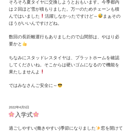
そろそろ夏タイヤに交換しようとおもいます。今季都内
は２回ほど雪が積もりました。万一のためチェーンも積
んではいました
活躍しなかったですけど～
まぁその
ほうがいいんですけどね。
数回の長距離運行もありましたので山間部は、やはり必
要かと
ちなみにスタッドレスタイヤは、プラットホームを確認
してくださいね。そこからは硬いゴムになるので機能を
果たしませんよ
ではみなさんご安全に～
投
2022年4月5日
稿
入学式
日:
過ごしやすい(働きやすい)季節になりました
窓を開けて