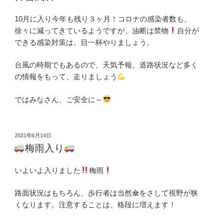
日:
10月に入り今年も残り３ヶ月！コロナの感染者数も、
徐々に減ってきているようですが、油断は禁物
自分が
できる感染対策は、目一杯やりましょう。
台風の時期でもあるので、天気予報、道路状況など多く
の情報をもって、走りましょう
ではみなさん、ご安全に～
投
2021年6月14日
稿
梅雨入り
日:
いよいよ入りました
梅雨
路面状況はもちろん、歩行者は当然傘をさして視野が狭
くなります。注意することは、格段に増えます！