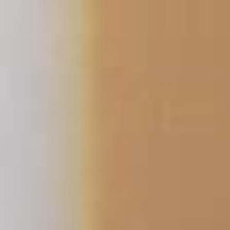
コ
ン
テ
ン
ツ
へ
ス
キ
ッ
プ