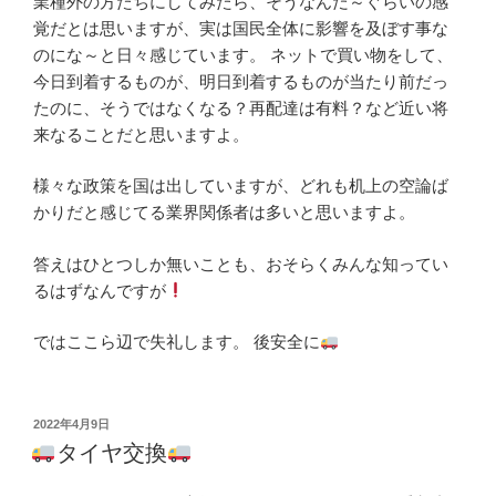
業種外の方たちにしてみたら、そうなんだ～ぐらいの感
覚だとは思いますが、実は国民全体に影響を及ぼす事な
のにな～と日々感じています。 ネットで買い物をして、
今日到着するものが、明日到着するものが当たり前だっ
たのに、そうではなくなる？再配達は有料？など近い将
来なることだと思いますよ。
様々な政策を国は出していますが、どれも机上の空論ば
かりだと感じてる業界関係者は多いと思いますよ。
答えはひとつしか無いことも、おそらくみんな知ってい
るはずなんですが
ではここら辺で失礼します。 後安全に
投
2022年4月9日
稿
タイヤ交換
日: