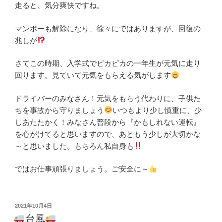
走ると、気分爽快ですね。
マンボーも解除になり、徐々にではありますが、回復の
兆しが
さてこの時期、入学式でピカピカの一年生が元気に走り
回ります。見ていて元気をもらえる気がします
ドライバーのみなさん！元気をもらう代わりに、子供た
ちを事故から守りましょう
いつもより少し慎重に、少
しあたたかく！みなさん普段から『かもしれない運転』
を心がけてると思いますので、あともう少しが大切かな
～と思いました。もちろん私自身も
ではお仕事頑張りましょう。ご安全に～
投
2021年10月4日
稿
台風