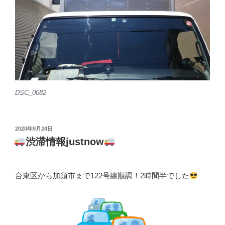
DSC_0082
投
2020年9月24日
稿
渋滞情報justnow
日:
台東区から加須市まで122号線順調！2時間半でした