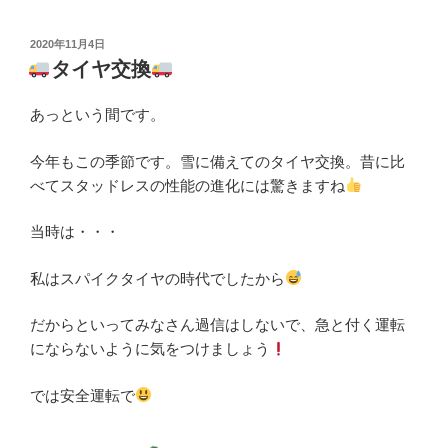
投
2020年11月4日
稿
タイヤ交換
日:
あっという間です。
今年もこの季節です。雪に備えてのタイヤ交換。昔に比
べてスタッドレスの性能の進化には驚きますね
当時は・・・
私はスパイクタイヤの時代でしたから
だからといってみなさん過信はしないで、急と付く運転
にならないように気をつけましょう
では安全運転で