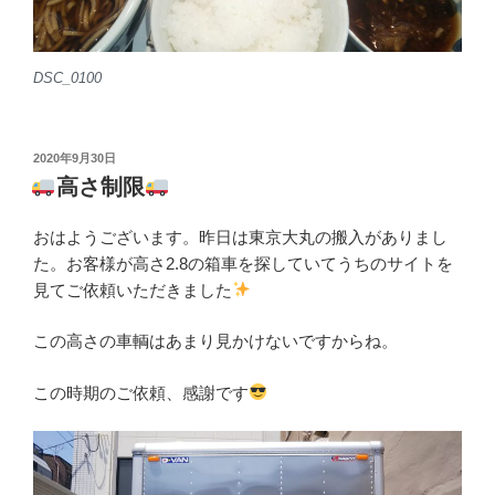
DSC_0100
投
2020年9月30日
稿
高さ制限
日:
おはようございます。昨日は東京大丸の搬入がありまし
た。お客様が高さ2.8の箱車を探していてうちのサイトを
見てご依頼いただきました
この高さの車輌はあまり見かけないですからね。
この時期のご依頼、感謝です