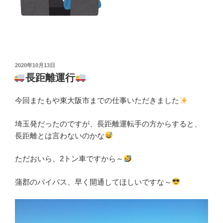
投
2020年10月13日
稿
長距離運行
日:
今回またもや東大阪市までの仕事いただきました
埼玉発だったのですが、長距離運転手の方からすると、
長距離とは言わないのかな
ただおいら、2トン車ですから～
蒲郡のバイパス、早く開通してほしいですな～