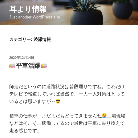
コ
耳より情報
ン
Just another WordPress site
テ
ン
ツ
カテゴリー:
渋滞情報
へ
ス
キ
投
2020年12月14日
ッ
稿
平車活躍
日:
プ
師走だというのに道路状況は普段通りですね。これだけ
テレビで報道していれば当然で、一人一人対策はとって
いるとは思いますが～
箱車の仕事が、まだまだもどってきませんね
工場現場
などはそこそこ稼働してるので最近は平車に乗り換えて
走る感じです。