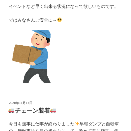
イベントなど早く出来る状況になって欲しいものです。
ではみなさんご安全に～
投
2020年11月17日
稿
チェーン装着
日:
今日も無事に仕事が終わりました
早朝ダンプと自転車
の、接触事故を目の当たりにして、改めて常に確認、集