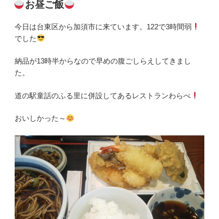
稿
お昼ご飯
日:
今日は台東区から加須市に来ています。122で3時間弱
でした
納品が13時半からなので早めの腹ごしらえしてきまし
た。
道の駅童話のふる里に併設してあるレストランわらべ
おいしかった～