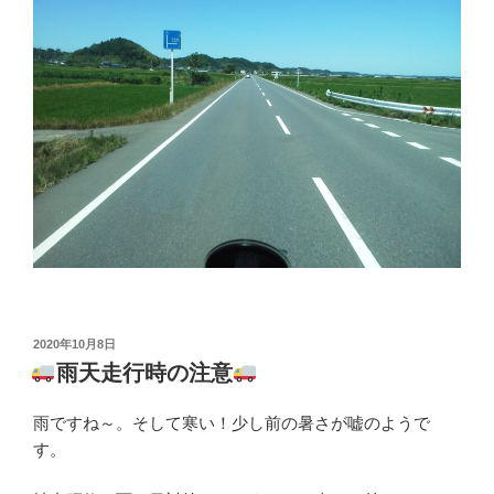
投
2020年10月8日
稿
雨天走行時の注意
日:
雨ですね～。そして寒い！少し前の暑さが嘘のようで
す。