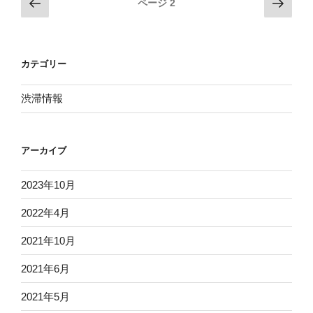
投
前
次
ページ
2
の
の
稿
ペ
ペ
ナ
ー
ー
ビ
カテゴリー
ジ
ジ
ゲ
ー
渋滞情報
シ
ョ
アーカイブ
ン
2023年10月
2022年4月
2021年10月
2021年6月
2021年5月