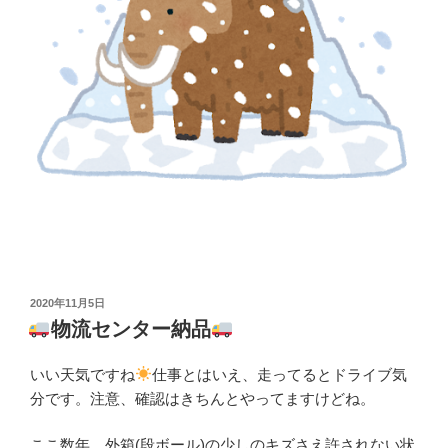
投
2020年11月5日
稿
物流センター納品
日:
いい天気ですね
仕事とはいえ、走ってるとドライブ気
分です。注意、確認はきちんとやってますけどね。
ここ数年、外箱(段ボール)の少しのキズさえ許されない状